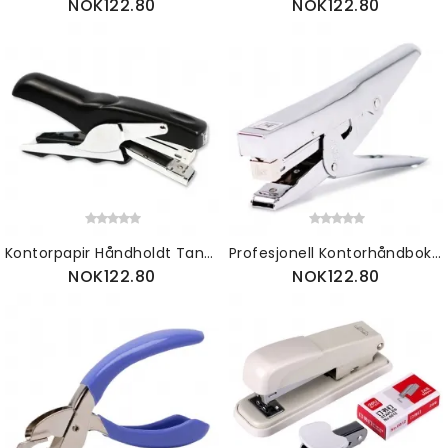
NOK122.80
NOK122.80
Kontorpapir Håndholdt Tang Arbeidsbesparende Stiftemaskin Innbindingsmaskin Og Skolemateriell Bok Manuell Skrivebordspapir
Profesjonell Kontorhåndbok Metal Desktop Papir Stiftemaskin Mellomstort Ark 12. Stift Flat Clinch
NOK122.80
NOK122.80