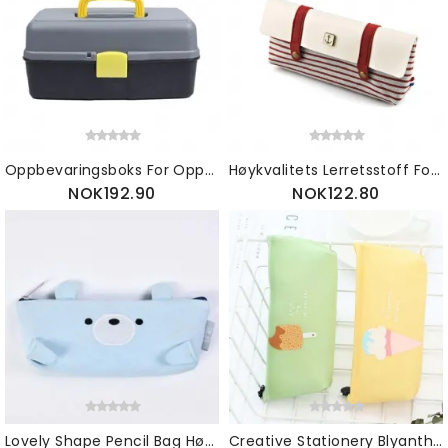
Oppbevaringsboks For Oppbevaring Av Plastmaleri Av Høy Kvalitet Svart Oppbevaringsbeholder For Maling For Skuff
Høykvalitets Lerretsstoff For Studenters Pennal Liten Frisk Og Nydelig Oppbevaringsboks For Skrivesaker
NOK192.90
NOK122.80
Lovely Shape Pencil Bag Høykvalitets Canvas Stoff Penneveske Med Glatt Og Bærbar Glidelås
Creative Stationery Blyanthus Jelly Gel Materiale Stort Pennal Med Ren Og Frisk Iskremdesign