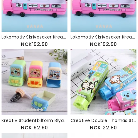
Lokomotiv Skrivesaker Kreativt Barneskoleelever Dobbeltlags Thomas Pencil Box Student Prize
Lokomotiv Skrivesaker Kreativt Barneskoleelever Dobbeltlags Thomas Pencil Box Student Prize
NOK192.90
NOK192.90
Kreativ Studentbilform Blyantspisser Tegneserie Automatisk Penn For Studenter
Creative Double Thomas Stationery Box Student Lokomotiv Tegneserie Blyantboks Høytidsgavepremie
NOK192.90
NOK122.80