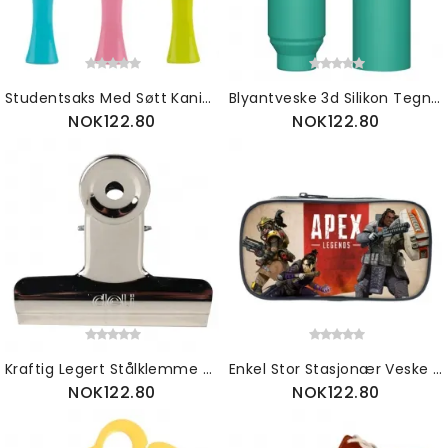
Studentsaks Med Søtt Kaninmønster Håndarbeidskutter Med Magisk Hattformhåndtak
Blyantveske 3d Silikon Tegneserieoppbevaringsboks Søt Med Glidelås Bærbar Håndholdt Skriveboks
NOK122.80
NOK122.80
Kraftig Legert Stålklemme Med Elastisk Fjærlufttett Forseglingsklemme Skapekroker For Kontorskolekjøkken
Enkel Stor Stasjonær Veske Kosmetisk Pennpose Blyantveske Med Kapasitet Og Glatt Glidelås
NOK122.80
NOK122.80