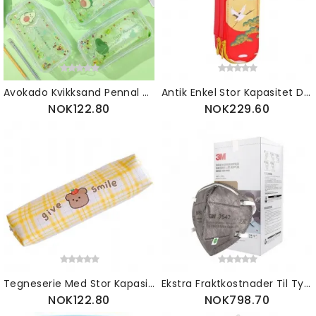
Avokado Kvikksand Pennal Gjennomsiktig Søt Fersken Tegneserie Skrivesakerveske Med Stor Kapasitet Bærbar Kosmetikkveske
Antik Enkel Stor Kapasitet Dobbeltlags Pu Blyantveske Oppbevaring Kinesisk Stil Skrivesaker
NOK122.80
NOK229.60
Tegneserie Med Stor Kapasitet Skrivesaker Student Søt Gitter Japansk Blyantveske Pu Enkel Bag
Ekstra Fraktkostnader Til Tyskland
NOK122.80
NOK798.70