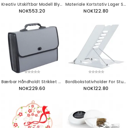
Kreativ Utskiftbar Modell Blyantvase Børstepotte Kontor Desktop Ornament Oppbevaringsboks I Aluminiumslegering
Materiale Kortstativ Lager Stativ Kortveske Stock Card Board
NOK553.20
NOK122.80
Bærbar Håndholdt Strikket Orgelveske 26-lags Flerlagsmapper Office File Bag Paper Bag
Bordbokstativholder For Studenter Barn Lærere Multifunksjonell Håndfri Justerbar Skrivebordsbokstativ Enkel Lesing
NOK229.60
NOK122.80