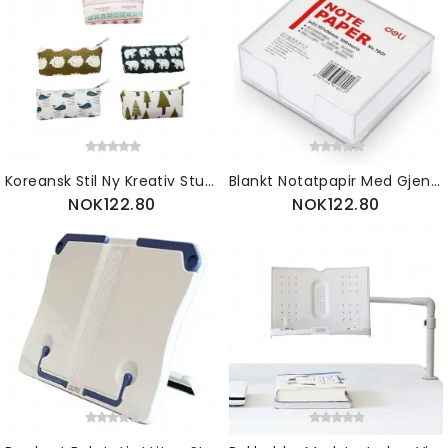
Koreansk Stil Ny Kreativ Studentpapirveske I Bomullslin Pennveske For Forskjellige Mønstre Valgfritt
Blankt Notatpapir Med Gjennomsiktig Oppbevaringsboks Helhvit Klistrelapp For Studenter Lærerkontor Hjemmebruk 300 Ark Med 107mm*96mm
NOK122.80
NOK122.80