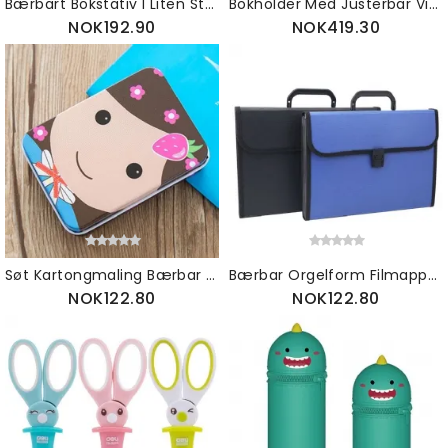
Bærbart Bokstativ I Liten Størrelse For Studenter Bruk Lesemanuskriptramme Datamaskindrift Ergonomisk Designet
Bokholder Med Justerbar Vinkellengde Bokstativ 360 Grader Roterbart Stativ For Bok Ipad Noteark
NOK192.90
NOK419.30
Søt Kartongmaling Bærbar Oppbevaringsboks For Små Blikkplater Bruddsikker Rustsikker Jernsmykker Godteri Oppbevaringsveske For Små Gjenstander
Bærbar Orgelform Filmappe Med 13 Rom Holder Med Stor Kapasitet For Kontorskole
NOK122.80
NOK122.80