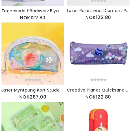
Laser Paljetteret Diamant Pennal Eksplosjonssikker Student Rekvisita Fargerik Skrivesaker Bag
Tegneserie Håndsveiv Blyantspisser Barn Kreativ Avtagbare Elever Blyantspisserer
NOK122.80
NOK122.80
Laser Myntpung Kort Studentmote Ins Multifunksjonell Tegneserie Liten Fersk Oppbevaringspose
Creative Planet Quicksand Penal Etui Student Personlighet Skrivesaker Søt Vanntett Lekker Boks Laser
NOK287.00
NOK122.80