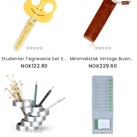
Studenter Tegneserie Søt Saks Med Nydelig Tåkemønster Praktisk Sikker Beskyttelse For Håndarbeid
Minimalistisk Vintage Business Tøff Mykt Lær Pennveske Blyantveske Med Delikat Søm Glatt Ullfiltfôr
NOK122.80
NOK229.60