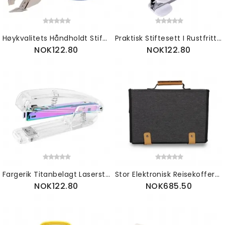
Høykvalitets Håndholdt Stiftefjerner Kontorstiftefjerner Arbeidsbesparende Og Behagelig For Ikke Å Skade Papirstiften
Praktisk Stiftesett I Rustfritt Stål Inkludert Med Tilbehør Stifter Og Stiftfjerner
NOK122.80
NOK122.80
Fargerik Titanbelagt Laserstiftemaskin Bærbar Skrivebordsstiftemaskin For Kontorrekvisita Skrivebordstilbehør
Stor Elektronisk Reisekoffert Bærbart Elektronikktilbehør Oppbevaringspose For Reisebruk (grå)
NOK122.80
NOK685.50