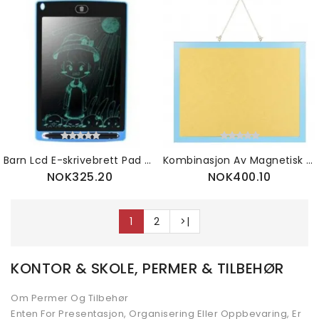
Barn Lcd E-skrivebrett Pad Pedagogisk Lærelekegave
Kombinasjon Av Magnetisk Tavle Og Korktavle Tørr Slettetavle Og Kork Oppslagstavle For Hjemmekontorskole
NOK325.20
NOK400.10
1
2
>|
KONTOR & SKOLE, PERMER & TILBEHØR
Om Permer Og Tilbehør
Enten For Presentasjon, Organisering Eller Oppbevaring, Er