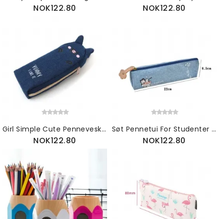
NOK122.80
NOK122.80
Girl Simple Cute Penneveske Høykvalitets Denimstoff Studenters Blyantveske Med Fôr Inne I Lommen
Søt Pennetui For Studenter Blyantveske I Lerretsstoff Av Høy Kvalitet Med Fôr Inni Lommen
NOK122.80
NOK122.80