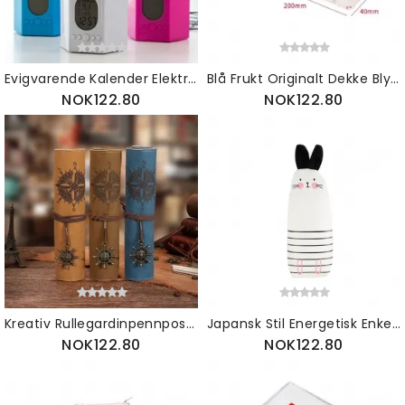
Evigvarende Kalender Elektronisk Klokke Pennholder Søt Tegneserie Student Skrivesaker Oppbevaringsboks
Blå Frukt Originalt Dekke Blyantveske Søtt Mønster Polyesterfiber Og Lerret Penneveske Med Stor Kapasitet
NOK122.80
NOK122.80
Kreativ Rullegardinpennpose For Ungdomsskoleelever Mannlig Personlighet Multifunksjonsblyantveske
Japansk Stil Energetisk Enkel Søt Blyantvesker Kaninform Penneveske Med Pu-materiale
NOK122.80
NOK122.80