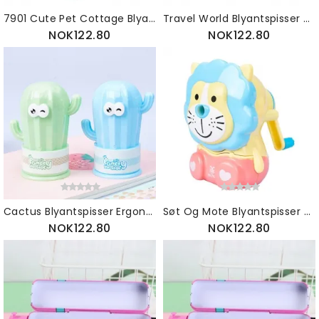
7901 Cute Pet Cottage Blyantspisserer Mote Kreativ Blyantspisser Skarp Farge Bly Vend
Travel World Blyantspisser Tegneserie Kreativ Ny Stor Koffert For Studenter
NOK122.80
NOK122.80
Cactus Blyantspisser Ergonomisk Grepsspisser Selvgrunnende Blyblyantspisser For Studenter
Søt Og Mote Blyantspisser Med Liten Løvedesign Kreativ Gave Til Studenter
NOK122.80
NOK122.80