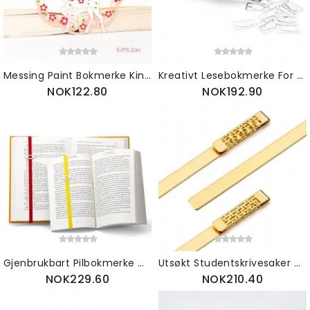
Messing Paint Bokmerke Kinesisk Stil Klassisk Gruppe Fan Metal Plomme Blossom For Gave Å Gi
Kreativt Lesebokmerke For Lesemerke Mini Bokmerke I Rustfritt Stål Fresh Arrow Designet Sidemarkør 36 Stk.
NOK122.80
NOK192.90
Gjenbrukbart Pilbokmerke Med Høy Elastisk Stropp Og Presis Navigering For Skolemateriell Skrivesaker 2 Stk.
Utsøkt Studentskrivesaker Vintage Uthulet Tradisjonell Kulturdesign Messing Metall Bokmerkepakke Gaveeske
NOK229.60
NOK210.40