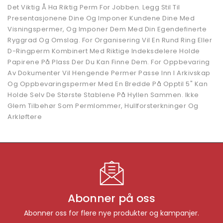
Det Viktig Å Ha Riktig Perm For Jobben. Legg Stil Til
Presentasjonene Dine Og Imponer Kundene Dine Med
Visningspermer, Og Imponer Dem Med Din Egendefinerte
Ryggrad Og Omslag. For Organisering Vil En Rund Ring Eller
D-Ringperm Kombinert Med Riktige Indeksdelere Holde
Papirene På Plass Der Du Kan Finne Dem. For Oppbevaring
Av Dokumenter Vil Hengende Permer Passe Inn I Arkivskap
Og Oppbevaringspermer Med En Bredde På Opptil 5" Kan
Holde Selv De Største Stablene På Hyllen Sammen. Ikke
Glem Tilbehør Som Permlommer, Hullforsterkninger Og
Arkløftere
Abonner på oss
Abonner oss for flere nye produkter og kampanjer.