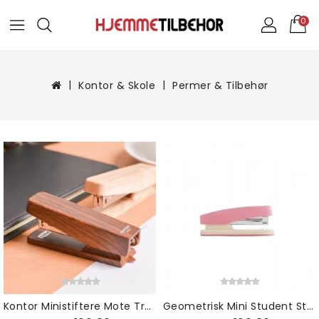
0
Kontor & Skole
Permer & Tilbehør
Kontor Ministiftere Mote Trestiftemaskin Bærbar Skrivesaker Kontorvarer Med Stifter
Geometrisk Mini Student Stiftemaskin Fargerik Søt Polka Dot Stilig Skrivesaker