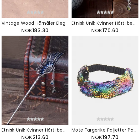
Vintage Wood Hårnåler Elegant Shell Diamond Flower Dusk Anheng Dame Hårtilbehør
Etnisk Unik Kvinner Hårtilbehør Vintage Flower Tree Rhinestones Dusk Drop Hårnål
NOK183.30
NOK170.60
Etnisk Unik Kvinner Hårtilbehør Vintage Leaf Wings Rhinestones Crystal Dusk Drop Hårnål
Mote Fargerike Paljetter Pannebånd Hårholder Jenter Fest Hårtilbehør Gave Til Kvinner
NOK213.60
NOK197.70