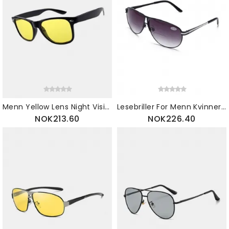
Menn Yellow Lens Night Vision Driving Briller Polariserte Solbriller Ridebriller
Lesebriller For Menn Kvinner Og Polariserte Solbriller Med Dobbeltbruk Motebriller Med Dobbel Funksjon
NOK213.60
NOK226.40