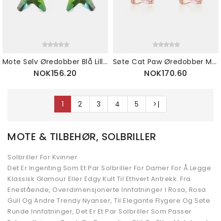
Mote Sølv Øredobber Blå Lilla Fargerike Stars Stud Krystall Rhinestones Søte G
Søte Cat Paw Øredobber Mote Rosegull Pink Claw Dog Paw Stud For Kvinner
NOK156.20
NOK170.60
1
2
3
4
5
>|
MOTE & TILBEHØR, SOLBRILLER
Solbriller For Kvinner
Det Er Ingenting Som Et Par Solbriller For Damer For Å Legge
Klassisk Glamour Eller Edgy Kult Til Ethvert Antrekk. Fra
Enestående, Overdimensjonerte Innfatninger I Rosa, Rosa
Gull Og Andre Trendy Nyanser, Til Elegante Flygere Og Søte
Runde Innfatninger, Det Er Et Par Solbriller Som Passer