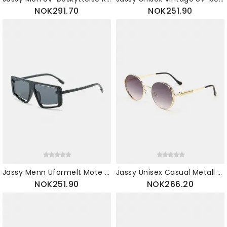
NOK291.70
NOK251.90
Jassy Menn Uformelt Mote Utendørs Uv-blokkerende Firkantede Solbriller
Jassy Unisex Casual Metall Liten Innfatning Gradient Temperament Ultrafiolett Runde Solbriller
NOK251.90
NOK266.20