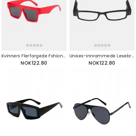
Kvinners Flerfargede Fshion-kjørebriller Firkantede Solbriller Med Retroinnfatning
Unisex-innrammede Lesebriller Briller Spectacal Med Led-lys Dioptri-forstørrelsesglass
NOK122.80
NOK122.80