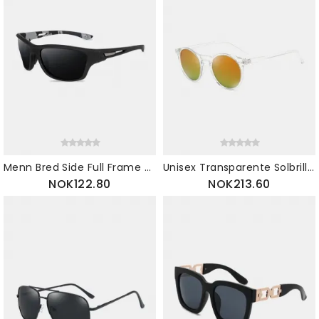
Menn Bred Side Full Frame Anti-uv Polarized Casual Outdoor Sports Driving Solbriller
Unisex Transparente Solbriller Med Polarisert Uv-beskyttelse
NOK122.80
NOK213.60