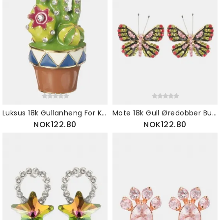
Luksus 18k Gullanheng For Kjede Keramiske Kaktussøljer Rhinestones Pins Gave For Kvinner
Mote 18k Gull Øredobber Butterfly Stud Fargerike Rhinestones Søte Gave For Kvinner
NOK122.80
NOK122.80