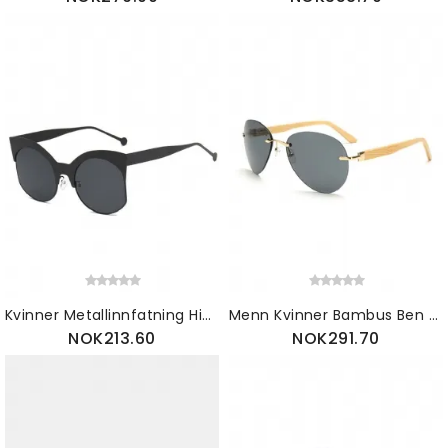
Kvinner Metallinnfatning High Definition Solbriller Utendørs Mote Anti-uv Øyebriller
Menn Kvinner Bambus Ben Retro Solbriller Utendørs Spring Hinge Big Frame Goggle Eyeglasses
NOK213.60
NOK291.70