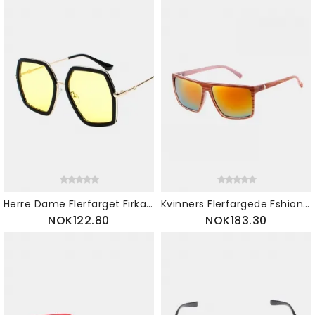
Herre Dame Flerfarget Firkantet Ramme Solbriller Metallramme
Kvinners Flerfargede Fshion-kjørebriller Firkantede Solbriller Med Retroinnfatning
NOK122.80
NOK183.30