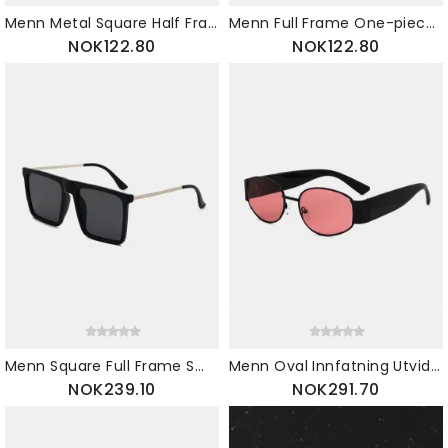
Menn Metal Square Half Frame Smart Fargeskiftende Polariserte Anti-uv Solbriller
Menn Full Frame One-piece Linse Vindtett Uv-beskyttelse Mote Solbriller
NOK122.80
NOK122.80
Menn Square Full Frame Smal Side Uv-beskyttelse Enkel Mote Solbriller
Menn Oval Innfatning Utvidede Briller Ben Uv-beskyttelse Mote Solbriller
NOK239.10
NOK291.70