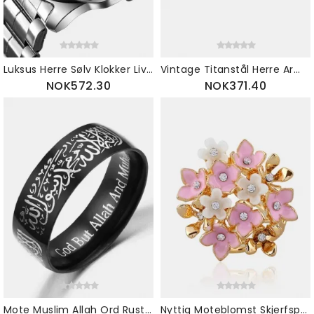
Luksus Herre Sølv Klokker Liv Vanntett Diamant Innlegg Dato Rustfritt Stål Kvarts Klokke
Vintage Titanstål Herre Armbånd For Kvinner Bokstaver Pilmønster I Rustfritt Stål
NOK572.30
NOK371.40
Mote Muslim Allah Ord Rustfritt Stål Ringer Religiøse 8 mm Flerfargede Gullringer For Menn Kvinner
Nyttig Moteblomst Skjerfspenne Klærtilbehør Beste Smykkegave Til Henne