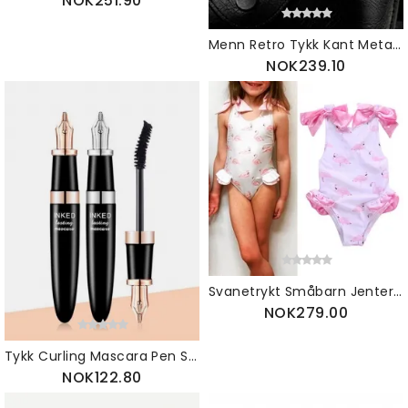
NOK251.90
Menn Retro Tykk Kant Metallramme Trend Solbriller
NOK239.10
Svanetrykt Småbarn Jenter Sløyfer Ryggløs Badetøy Stranddress For 1y-7y
NOK279.00
Tykk Curling Mascara Pen Svart Vanntett Forlenger Krøllete Øyevipper Øyemakeup
NOK122.80