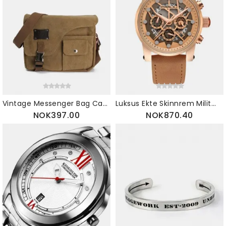
Vintage Messenger Bag Canvas Crossbody Bag Skulderveske For Menn
Luksus Ekte Skinnrem Militær Herreklokker 3 Små Skiver Chronograph Date Vanntette Klokker
NOK397.00
NOK870.40