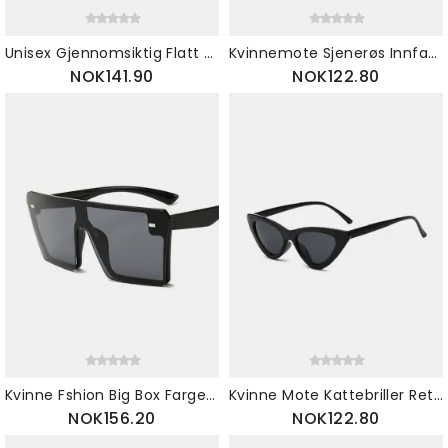
Unisex Gjennomsiktig Flatt Speil Stor Ramme Retro Briller Gradient Flerfarge
Kvinnemote Sjenerøs Innfatning Multifargede Solbriller Vintage
NOK141.90
NOK122.80
Kvinne Fshion Big Box Farge Mercury Solbriller Retro Bag Personlighet
Kvinne Mote Kattebriller Retro Personlighet Flerfargede Søte Solbriller
NOK156.20
NOK122.80