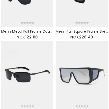
Menn Metal Full Frame Double Bridge Polarized Light Uv-beskyttelse Solbriller
Menn Full Square Frame Bred Side Hulte Lens Ben Uv-beskyttelse Mote Solbriller
NOK122.80
NOK226.40