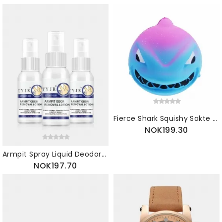
Fierce Shark Squishy Sakte Stigende Leketøy Gavesamling Med Innpakning
NOK199.30
Armpit Spray Liquid Deodorants Oodor Removal Lotion Underarm Cleaner Personal Fresh
NOK197.70