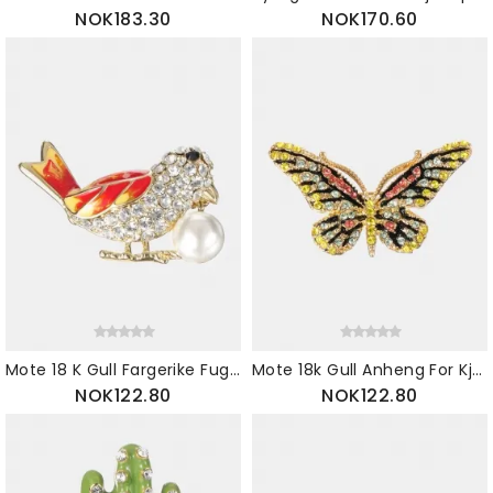
NOK183.30
NOK170.60
Mote 18 K Gull Fargerike Fugl Brosjer Rhinestones Pearl Luksus Pins Gave For Kvinner
Mote 18k Gull Anheng For Kjede Sommerfugl Brosjer Fargerike Rhinestones Luksus Pins For Kvinner
NOK122.80
NOK122.80