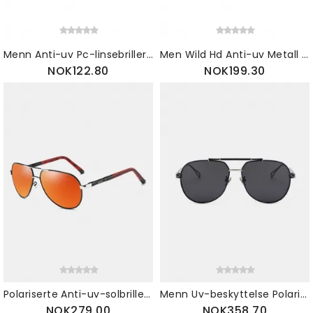
Menn Anti-uv Pc-linsebriller Uregelmessige Firkantede Solbriller
Men Wild Hd Anti-uv Metall Matte Solbriller
NOK122.80
NOK199.30
Polariserte Anti-uv-solbriller For Menn For Kvinner Mote Utendørs Briller Casual Feriesolbriller
Menn Uv-beskyttelse Polarisert Driving Goggle Eyeglasses Outdoor Sports Solbriller
NOK279.00
NOK358.70