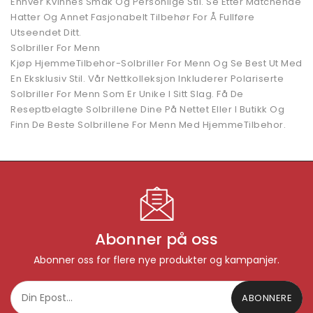
Enhver Kvinnes Smak Og Personlige Stil. Se Etter Matchende
Hatter Og Annet Fasjonabelt Tilbehør For Å Fullføre
Utseendet Ditt.
Solbriller For Menn
Kjøp HjemmeTilbehor-Solbriller For Menn Og Se Best Ut Med
En Eksklusiv Stil. Vår Nettkolleksjon Inkluderer Polariserte
Solbriller For Menn Som Er Unike I Sitt Slag. Få De
Reseptbelagte Solbrillene Dine På Nettet Eller I Butikk Og
Finn De Beste Solbrillene For Menn Med HjemmeTilbehor.
Abonner på oss
Abonner oss for flere nye produkter og kampanjer.
ABONNERE