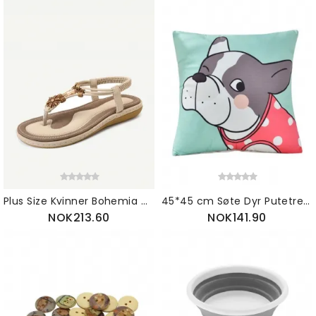
Plus Size Kvinner Bohemia Casual Flower Flip Flops Sandaler
45*45 cm Søte Dyr Putetrekk Hund Katt Tegneseriemønster Husdekor
NOK213.60
NOK141.90