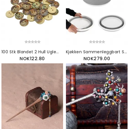
100 Stk Blandet 2 Hull Uglemønster Tre Syknapper Scrapbooking Rund 15mm
Kjøkken Sammenleggbart Silikon Dørslag Frukt Grønnsaksmatkurv
NOK122.80
NOK279.00