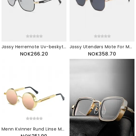
Jassy Herremote Uv-beskyttelse Polarisert Fargeskiftende Nattsynssolbriller
Jassy Utendørs Mote For Menn Fargeskiftende Polarisert Uv-beskyttelse Kjørefiske Solbriller
NOK266.20
NOK358.70
Menn Kvinner Rund Linse Metallramme Utendørs Uv400 Steampunk Justerbare Polariserte Solbriller