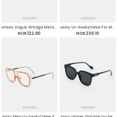
Unisex Vogue Vintage Metal Full-frame Anti-uv Solbriller Utendørs Kjøring Reise Strandsolbriller
Jassy Uv-beskyttelse For Menn Polariserte Fargeskiftende Solbriller Til Utendørs Sykling
NOK122.80
NOK239.10
Jassy Men Uv-beskyttelse Kjøring Utendørs Reise Solbriller
Jassy Unisex Vintage Uv-beskyttelse Utendørs Reisesolbriller