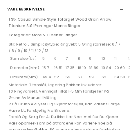
VARE BESKRIVELSE
1 Stk Casual Simple Style Tofarget Wood Grain Arrow
Titanium Stål Parringer Menns Ringer
Kategorier: Mote & Tilbehør, Ringer
Stil: Retro，Simplicitytype: Ringvekt: 5 Gringstørrelse: 6 / 7
/ 8 / 9 / 10 / 11 / 12 / 13
Størrelse(Us)
5
6
7
8
9
10
11
Diameter(Mm)
15.7
16.51
17.35
18.19
18.89
19.84
20.60
Omkrets(Mm)
49.4
52
55
57
59
62
64.50
Materiale: Titanstål, Legering Pakken Inkluderer:
1 X Ringvarsel:1. Vennligst Tillat 1-5 Mm Forskjeller På
Grunn Av Manuell Måling.
2.På Grunn Av Lyset Og Skjermforskjell, Kan Varens Farge
Være Litt Forskjellig Fra Bildene.
Forstå Og Sørg For At Du Ikke Har Noe Imot Før Du Kjøper.
Vær oppmerksom på at fargene kan variere noe på
grunn av lyseffekter. På grunn av lys og skjermforskjellen