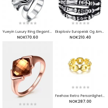
Yueyin Luxury Ring Elegant Shell Zircon
Eksplosiv Europeisk Og Amerikansk Hodeskalle Hånd Titan Rustfritt Stål Menns Ring Med Håndsmykker
NOK170.60
NOK210.40
Feehow Retro Personlighet Temperament Vill Naturlige Perleøreringer Franske Nisjeøredobber S925 Sølvnål
NOK287.00