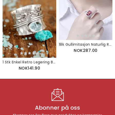
18k Gullimitasjon Naturlig Rosa Turmalinring Med Diamanter Store Løse Stein Diamantbelagte Smykker
NOK287.00
1 Stk Enkel Retro Legering Blader Krystall Zircon Roterbar Dekompresjonsring
NOK141.90
Abonner på oss