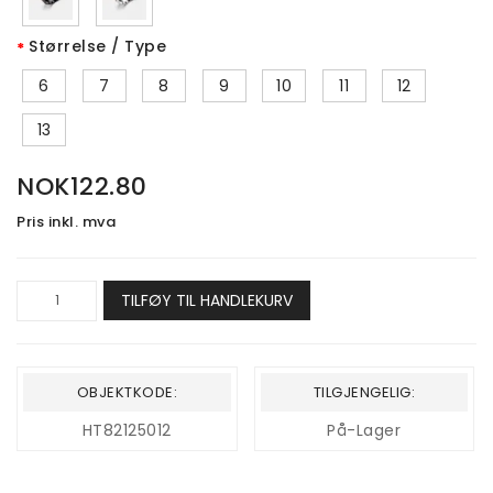
Størrelse / Type
6
7
8
9
10
11
12
13
NOK122.80
Pris inkl. mva
TILFØY TIL HANDLEKURV
OBJEKTKODE:
TILGJENGELIG:
HT82125012
På-Lager