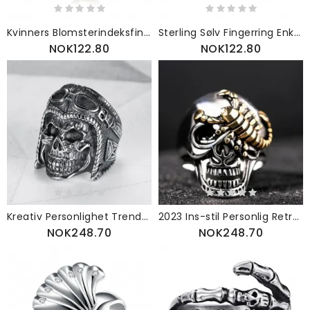
Kvinners Blomsterindeksfingerring Justerbar Åpning Aluminiumslegering Rhinestone-ringer Motesmykker Beste Gaver Til Jente Dame
Sterling Sølv Fingerring Enkel Geometri S925 Ren Bryllupsring Med Smykker Moderne Parringer Diamantring
NOK122.80
NOK122.80
Kreativ Personlighet Trendy Menns Titan Stålring Retro Pilot Skull Ring
2023 Ins-stil Personlig Retro Titan Stålring Død Sigd Dominerende Hodeskalle Hannring
NOK248.70
NOK248.70