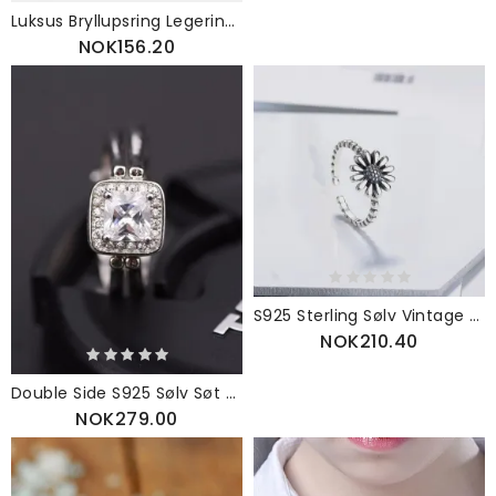
Luksus Bryllupsring Legering Rombus Glass Krystall Kvinner Ring
NOK156.20
S925 Sterling Sølv Vintage Daisy Thai Ring Enkel Litterær Stil Solblomst Justerbar
NOK210.40
Double Side S925 Sølv Søt Firkantet Zircon Ring
NOK279.00