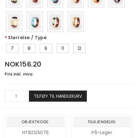
Størrelse / Type
7
8
9
11
12
NOK156.20
Pris inkl. mva
TILFØY TIL HANDLEKURV
OBJEKTKODE:
TILGJENGELIG:
HT82125076
På-Lager