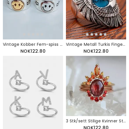
Vintage Kobber Fem-spiss Star Ring Golden Smile Face Åpningsring
Vintage Metall Turkis Fingerring Geometrisk Utskårne Ørnvinger Titan Stålringer
NOK122.80
NOK122.80
3 Stk/sett Stilige Kvinner Stablebare Ringer Ruby Krystall Blomstersmykke Bohemian Ringsett For
NOK122.80