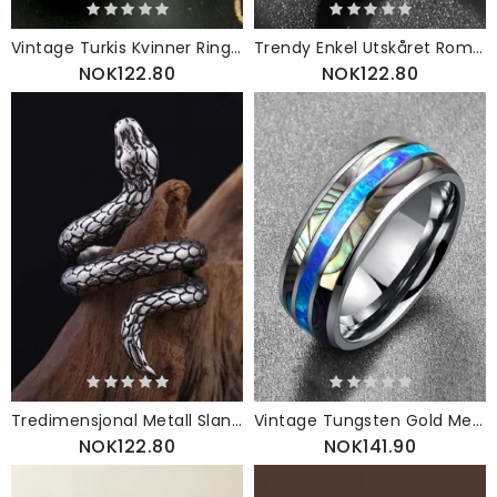
Vintage Turkis Kvinner Ring Trekant Farget Oljemaleri Blad Smykker Gave
Trendy Enkel Utskåret Romertall Sirkelformet Ring I Rustfritt Stål
NOK122.80
NOK122.80
Tredimensjonal Metall Slangeformet Ring Vintage Dyreform
Vintage Tungsten Gold Men Ring Enkel Innlagt Farget Shell Gift
NOK122.80
NOK141.90