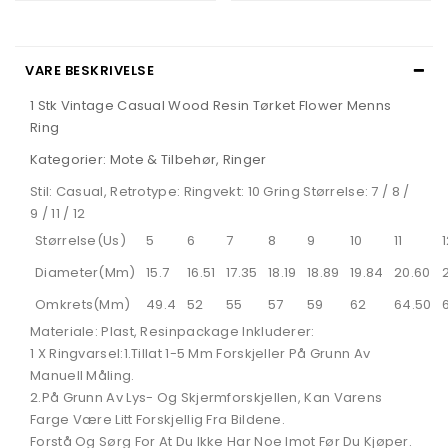
VARE BESKRIVELSE
1 Stk Vintage Casual Wood Resin Tørket Flower Menns
Ring
Kategorier: Mote & Tilbehør, Ringer
Stil: Casual, Retrotype: Ringvekt: 10 Gring Størrelse: 7 / 8 /
9 / 11 / 12
Størrelse(Us)
5
6
7
8
9
10
11
Diameter(Mm)
15.7
16.51
17.35
18.19
18.89
19.84
20.60
Omkrets(Mm)
49.4
52
55
57
59
62
64.50
Materiale: Plast, Resinpackage Inkluderer:
1 X Ringvarsel:1.Tillat 1-5 Mm Forskjeller På Grunn Av
Manuell Måling.
2.På Grunn Av Lys- Og Skjermforskjellen, Kan Varens
Farge Være Litt Forskjellig Fra Bildene.
Forstå Og Sørg For At Du Ikke Har Noe Imot Før Du Kjøper.