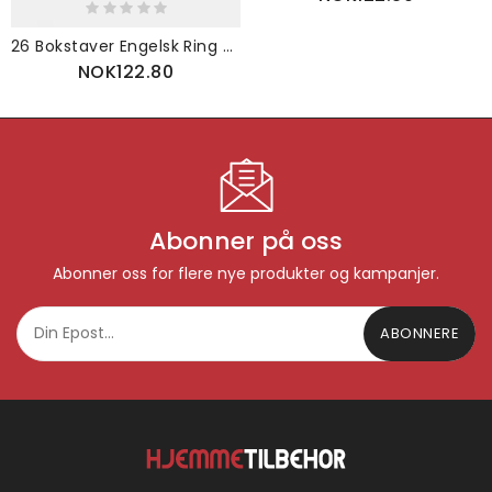
26 Bokstaver Engelsk Ring Kobberbelagt Hvitt Gull Rhinestone Geometrisk Justerbar
NOK122.80
Abonner på oss
Abonner oss for flere nye produkter og kampanjer.
ABONNERE