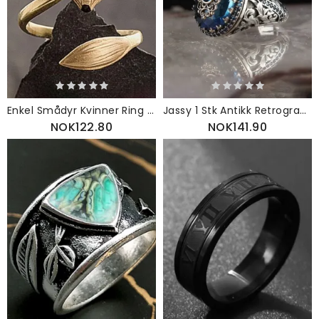
Enkel Smådyr Kvinner Ring Åpning Justerbar Fox
Jassy 1 Stk Antikk Retrogravert Vintagemønster Blå Sirkonlegering
NOK122.80
NOK141.90