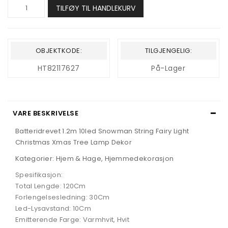
TILFØY TIL HANDLEKURV
OBJEKTKODE:
TILGJENGELIG:
HT82117627
På-Lager
VARE BESKRIVELSE
Batteridrevet 1.2m 10led Snowman String Fairy Light
Christmas Xmas Tree Lamp Dekor
Kategorier: Hjem & Hage, Hjemmedekorasjon
Spesifikasjon:
Total Lengde: 120Cm
Forlengelsesledning: 30Cm
Led-Lysavstand: 10Cm
Emitterende Farge: Varmhvit, Hvit