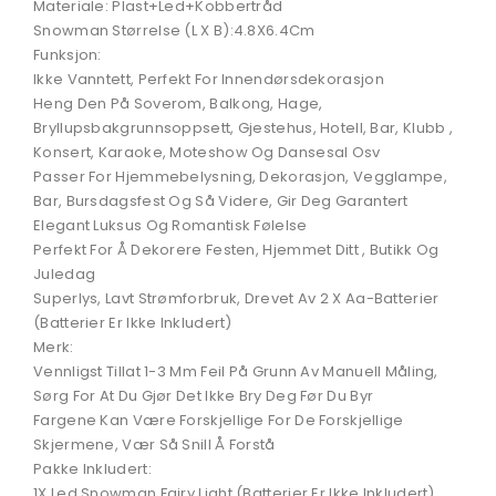
Materiale: Plast+Led+Kobbertråd
Snowman Størrelse (L X B):4.8X6.4Cm
Funksjon:
Ikke Vanntett, Perfekt For Innendørsdekorasjon
Heng Den På Soverom, Balkong, Hage,
Bryllupsbakgrunnsoppsett, Gjestehus, Hotell, Bar, Klubb ,
Konsert, Karaoke, Moteshow Og Dansesal Osv
Passer For Hjemmebelysning, Dekorasjon, Vegglampe,
Bar, Bursdagsfest Og Så Videre, Gir Deg Garantert
Elegant Luksus Og Romantisk Følelse
Perfekt For Å Dekorere Festen, Hjemmet Ditt , Butikk Og
Juledag
Superlys, Lavt Strømforbruk, Drevet Av 2 X Aa-Batterier
(Batterier Er Ikke Inkludert)
Merk:
Vennligst Tillat 1-3 Mm Feil På Grunn Av Manuell Måling,
Sørg For At Du Gjør Det Ikke Bry Deg Før Du Byr
Fargene Kan Være Forskjellige For De Forskjellige
Skjermene, Vær Så Snill Å Forstå
Pakke Inkludert:
1X Led Snowman Fairy Light (Batterier Er Ikke Inkludert)