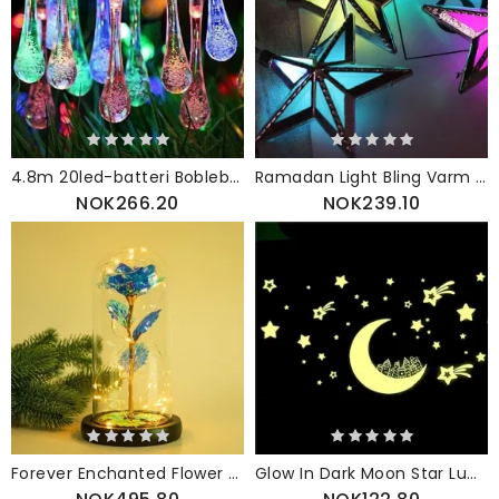
4.8m 20led-batteri Bobleball Fe Stringlys Hagefest Jule Bryllup Hjemmeinnredning
Ramadan Light Bling Varm Lys Stjerneform String Lett Metall Shell Slitesterk Søt Dekor
NOK266.20
NOK239.10
Forever Enchanted Flower Beautiful Conserved Rose Light Med Glassdeksel Trebase Valentinsdag Bryllupsgave
Glow In Dark Moon Star Luminous Stickers Avtakbart Veggklistremerke Vinyldekal Veggmaleri Barneromsdekor