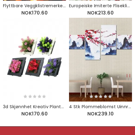
Flyttbare Veggklistremerker Decal Juletre Snowflake Butikkvindu Dekor
Europeiske Imiterte Fliseklistremerker Allsidige Veggklistremerker 3d-mønster Vanntette Gjør-det-selv-keramiske Klistremerker
NOK170.60
NOK213.60
3d Skjønnhet Kreativ Planteramme Veggkunstdekorasjon Kunstig Blomst Hjemmedekorasjon
4 Stk Plommeblomst Uinnrammet Moderne Maleri Lerretstrykk Veggkunst Bilde Stue Hjemmeinnredning
NOK170.60
NOK239.10