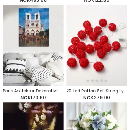
NOK495.80
NOK122.80
Paris Arkitektur Dekorativt Maleri Kjerne Lerret Hengende For Hjem Stue Dekorasjon
20 Led Rattan Ball String Lys Sett Hjem Hage Fairy Fargerik Lampe Bryllupsfest Dekor
NOK170.60
NOK279.00