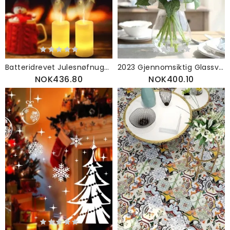
Batteridrevet Julesnøfnugg Led-stearinlys Flammeløs Projeksjon Flimrende Fjernkontroll
2023 Gjennomsiktig Glassvase Med Hampetau Husholdningsmøbler Dekorativ Vase
NOK436.80
NOK400.10