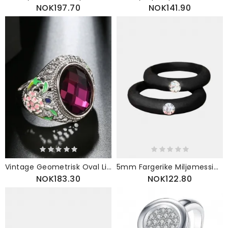
NOK197.70
NOK141.90
Vintage Geometrisk Oval Lilla Krystall Ring Metall Hul Utskårne Blomster Perle
5mm Fargerike Miljømessige Silikonringer Rhinestones Parringer Bryllupsgave For Menn For Kvinner
NOK183.30
NOK122.80