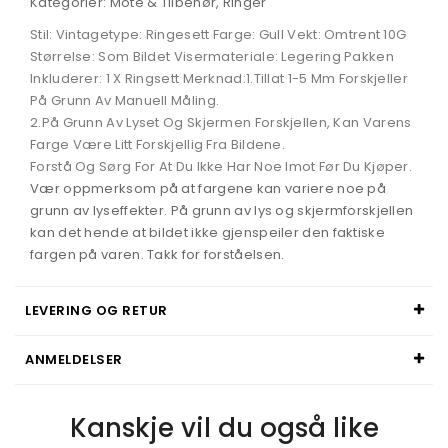
Kategorier: Mote & Tilbehør, Ringer
Stil: Vintagetype: Ringesett Farge: Gull Vekt: Omtrent 10G
Størrelse: Som Bildet Visermateriale: Legering Pakken
Inkluderer: 1 X Ringsett Merknad:1.Tillat 1-5 Mm Forskjeller
På Grunn Av Manuell Måling.
2.På Grunn Av Lyset Og Skjermen Forskjellen, Kan Varens
Farge Være Litt Forskjellig Fra Bildene.
Forstå Og Sørg For At Du Ikke Har Noe Imot Før Du Kjøper.
Vær oppmerksom på at fargene kan variere noe på
grunn av lyseffekter. På grunn av lys og skjermforskjellen
kan det hende at bildet ikke gjenspeiler den faktiske
fargen på varen. Takk for forståelsen.
LEVERING OG RETUR
ANMELDELSER
Kanskje vil du også like