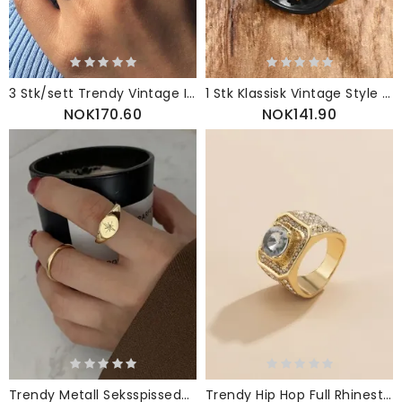
3 Stk/sett Trendy Vintage Innlagt Kunstige Perler Rhinestones Geometrisk Form Legeringsringer
1 Stk Klassisk Vintage Style Cross Avtakbar Kombinasjon Rustfritt Stål Legering Menn Ring
NOK170.60
NOK141.90
Trendy Metall Seksspissede Stjerneleddringer
Trendy Hip Hop Full Rhinestones Utskåret Skinnende Seglformet Legeringsring