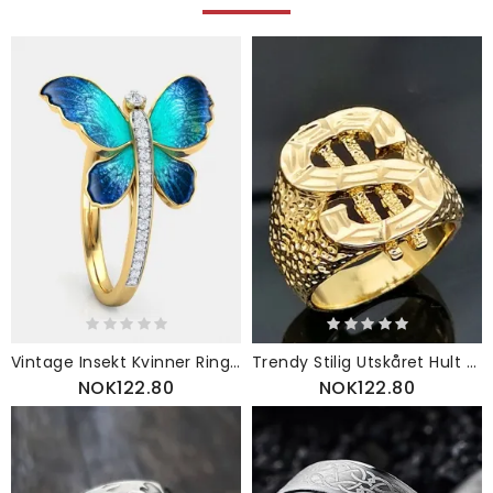
Vintage Insekt Kvinner Ring Gradient Sommerfugl Diamant Smykker Gave
Trendy Stilig Utskåret Hult Dollartegn Geometrisk Formet Legering 18k Gullbelagt Ring
NOK122.80
NOK122.80