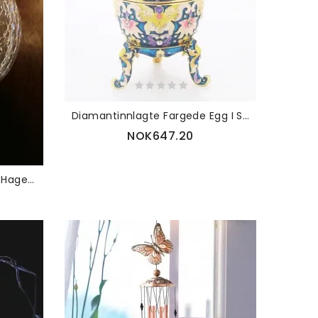
Diamantinnlagte Fargede Egg I Stor Størrelse Til Smykkeskrin Luksuspynt Metal Håndverk Gaver
NOK647.20
10cm/12cm Utendørs Solar Hage Lampe Crack Ball Gress Begravet Vanntett