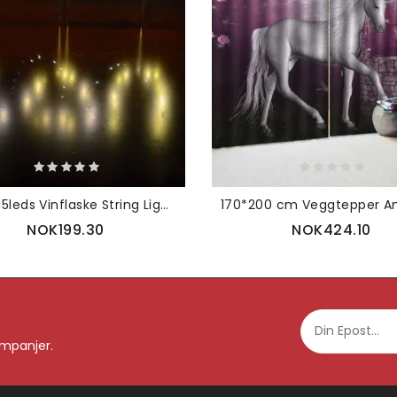
90cm 15leds Vinflaske String Lights Korkformet Sølvtråd Stjernelys Lampe Fest Jul Dekor
NOK199.30
NOK424.10
ampanjer.