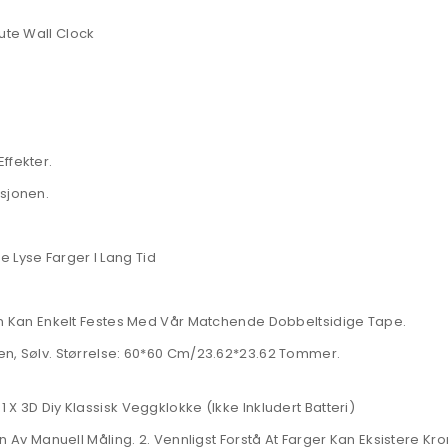
ute Wall Clock
ffekter.
asjonen.
 Lyse Farger I Lang Tid
 Den Kan Enkelt Festes Med Vår Matchende Dobbeltsidige Tape.
lden, Sølv. Størrelse: 60*60 Cm/23.62*23.62 Tommer.
1 X 3D Diy Klassisk Veggklokke (Ikke Inkludert Batteri)
runn Av Manuell Måling. 2. Vennligst Forstå At Farger Kan Eksistere K