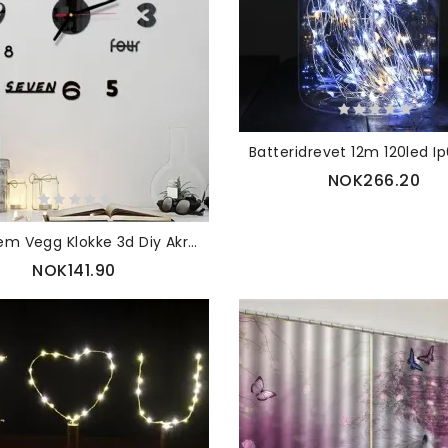
NOK266.20
Mini Hjem Vegg Klokke 3d Diy Akryl Speil Klistremerker For Dekorasjon Stue Kvartsnål Digital Selvklebende Hengende
NOK141.90