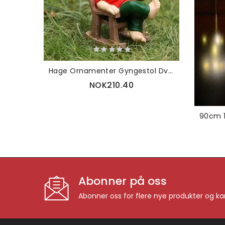
Hage Ornamenter Gyngestol Dverg Tegneserie Harpiks Håndverk Yard Dekorasjoner
NOK210.40
Abonner på oss
Abonner oss for flere nye produkter og k