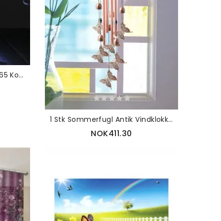
Batteridrevet 12m 120led Ip65 Kobbertrådlys Vinflaskelampe Til Julefest Hjemmeinnredning
1 Stk Sommerfugl Antik Vindklokke Hengende Ornament Hjem Utendørs Hage Innredning Med Krok
NOK411.30