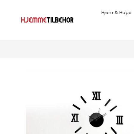
Hjem & Hage
Husholdnings & Rengjøri