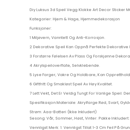
Diy Luksus 3d Speil Vegg Klokke Art Decor Sticker M
Kategorier: Hjem & Hage, Hjemmedekorasjon
Funksjoner:
1 Miljøvern, Vanntett Og Anti-Korrosjon.
2 Dekorative Speil Kan Oppnå Perfekte Dekorative E
3 Forstørre Følelsen Av Plass Og Forskjønne Dekor
4 Akrylspeiloverflate, Selvklebende.
5 Lyse Farger, Vakre Og Holdbare, Kan Opprettholde
6 Giftfritt Og Smakløst Speil Av Høy Kvalitet.
7 Lett Vekt, Det Er Veldig Tungt For Vanlige Speil.
Spesifikasjon:Materiale: Akrylfarge:Rød, Svart, Gy
Strøm: Aaa-Batteri (Ikke Inkludert)
Sesong: Vår, Sommer, Høst, Vinter. Pakke Inkludert: 
Vennligst Merk: 1. Vennligst Tillat 1-3 Cm Feil På G