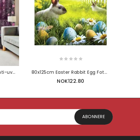
170*200 cm Veggtepper Anti-uv Blendingsgardiner 3d Vindusgardiner
80x125cm Easter Rabbit Egg Fotobakgrunn Spring Break Happy Time Collection Helper Home Wall Art
NOK122.80
ABONNERE