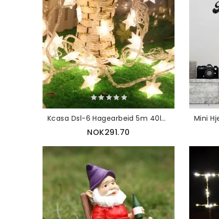
Kcasa Dsl-6 Hagearbeid 5m 40led-strenglys Stjerneform Feriehagefest Bryllupsdekorasjon
NOK291.70