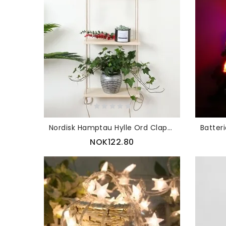
Nordisk Hamptau Hylle Ord Clapboard Veggdekorasjon Treramme Retro Mykt
NOK122.80