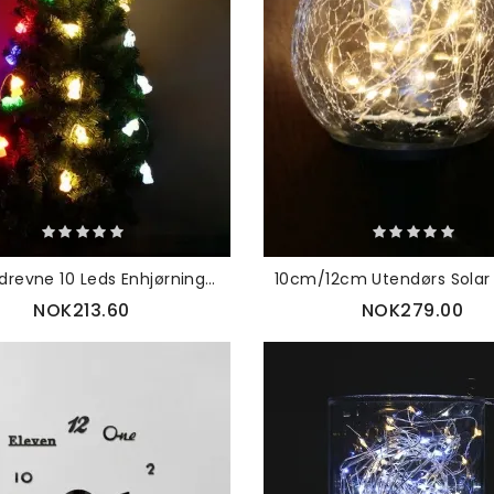
Batteridrevne 10 Leds Enhjørningformede Innendørs Lanterner Nyhet Fairy String Light Til Jul
NOK213.60
NOK279.00