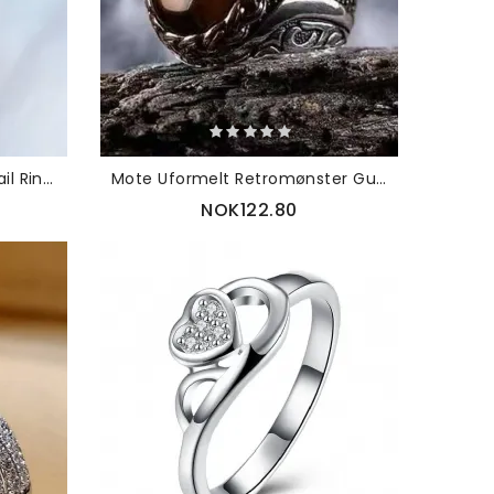
Elegant Åpning Diamond Nail Ring Halering
Mote Uformelt Retromønster Gul Edelstenlegering
NOK122.80