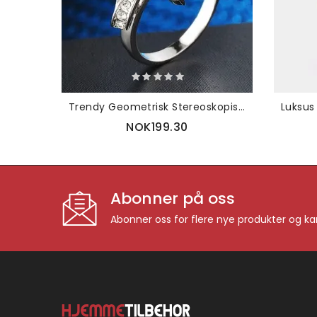
Trendy Geometrisk Stereoskopisk Sløyfe Rhinestone Fingerringer Tofarget Perle Innlagte Ringer Elegante Smykker
NOK199.30
Abonner på oss
Abonner oss for flere nye produkter og k