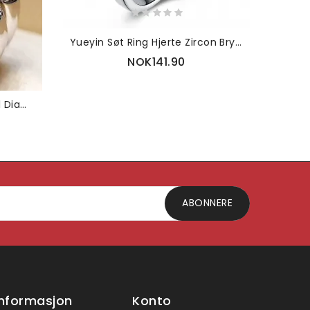
Yueyin Søt Ring Hjerte Zircon Bryllupssmykker
NOK141.90
Trendy Geometriske Metall Diamantringer Temperament Rhinestone Ringer
ABONNERE
Informasjon
Konto