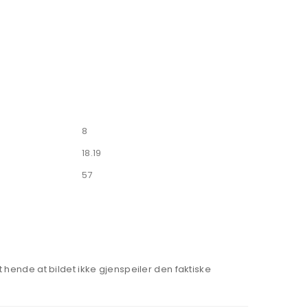
8
18.19
57
hende at bildet ikke gjenspeiler den faktiske