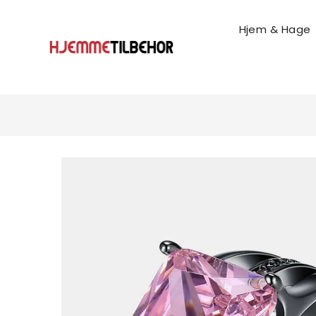
Hjem & Hage
Husholdnings & Rengjøri