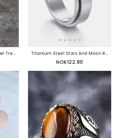
Vintage Metal Bee Ring Enkel Tredimensjonal Dyrering
Titanium Steel Stars And Moon Roterbar Dekompresjonsring For Menn
NOK122.80