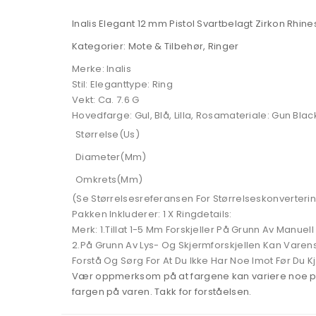
Inalis Elegant 12 mm Pistol Svartbelagt Zirkon Rhi
Kategorier: Mote & Tilbehør, Ringer
Merke: Inalis
Stil: Eleganttype: Ring
Vekt: Ca. 7.6 G
Hovedfarge: Gul, Blå, Lilla, Rosamateriale: Gun Blac
Størrelse(Us)
Diameter(Mm)
Omkrets(Mm)
(Se Størrelsesreferansen For Størrelseskonverterin
Pakken Inkluderer: 1 X Ringdetails:
Merk: 1.Tillat 1-5 Mm Forskjeller På Grunn Av Manuell
2.På Grunn Av Lys- Og Skjermforskjellen Kan Varens 
Forstå Og Sørg For At Du Ikke Har Noe Imot Før Du K
Vær oppmerksom på at fargene kan variere noe på gr
fargen på varen. Takk for forståelsen.