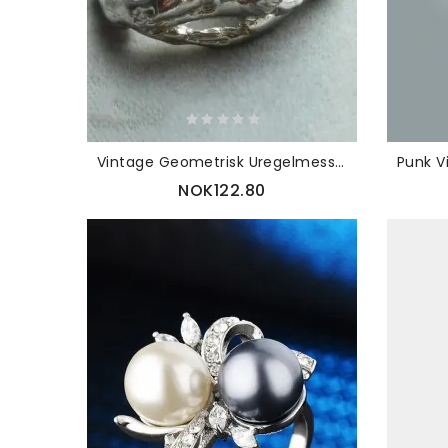
Vintage Geometrisk Uregelmessig Naturlig Krystallmalmring Metall Hul Gjennomsiktig Gemstone Fingerringer
NOK122.80