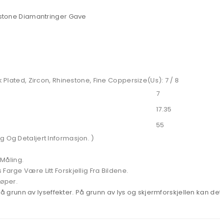
nestone Diamantringer Gave
k Plated, Zircon, Rhinestone, Fine Coppersize(Us): 7 / 8
7
17.35
55
g Og Detaljert Informasjon. )
 Måling.
Farge Være Litt Forskjellig Fra Bildene.
jøper.
unn av lyseffekter. På grunn av lys og skjermforskjellen kan det 