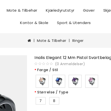
Mote & Tilbehør
Kjæledyrutstyr
Gaver
Skj
ngsutstyr
Kontor & Skole
Sport & Utendørs
Mote & Tilbehør
Ringer
Inalis Elegant 12 Mm Pistol Svartbel
(
0
Anmeldelser
)
Farge / Stil
Størrelse / Type
7
8