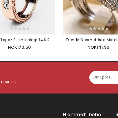
Luksus Topaz Stein Innlagt 14 K Rosegull Blomst Hule Platinaringer Bryllupsgave Til Henne
NOK170.60
NOK141.90
ampanjer.
HjemmeTilbehor