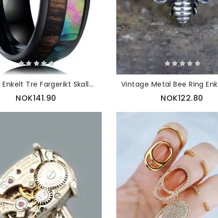
Trendy Enkelt Tre Fargerikt Skallmønster Patchwork Geometrisk-formet Rustfritt Stål Ring
NOK141.90
NOK122.80