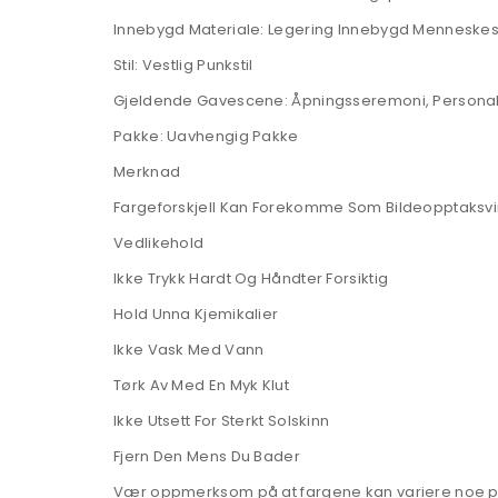
Innebygd Materiale: Legering Innebygd Menneskes
Stil: Vestlig Punkstil
Gjeldende Gavescene: Åpningsseremoni, Personalets
Pakke: Uavhengig Pakke
Merknad
Fargeforskjell Kan Forekomme Som Bildeopptaksvinke
Vedlikehold
Ikke Trykk Hardt Og Håndter Forsiktig
Hold Unna Kjemikalier
Ikke Vask Med Vann
Tørk Av Med En Myk Klut
Ikke Utsett For Sterkt Solskinn
Fjern Den Mens Du Bader
Vær oppmerksom på at fargene kan variere noe på gr