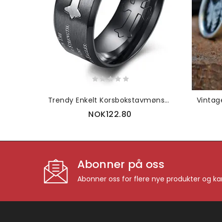
Trendy Enkelt Korsbokstavmønster Sirkelformet Titanstålring
NOK122.80
Abonner på oss
Abonner oss for flere nye produkter og k