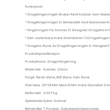
Funksjoner
* Dragefingerringen Bruker Rent Kobber Som Materiale
* Dragefingerringen Er Behandlet Ved Galvaniseri
* Fingerringen For Kvinner Er Designet I Drageform
* Den Justerbare Indre Diameteren Til Dragefingerr
* Dragens Øyne Av Dragefingerringen Er Designet For
Produktspesifikasjon
Produktnavn: Dragonfingerring
Materiale : Kobber, Zirkon
Farge: Røde Øyne, Blå Øyne, Sølv Øyne
Størrelse: 25*28 Mm Med 18 Mm Indre Diameter Som 
Nettovekt : 0.007 Kg
Gjeldende Kjønn: Kvinner
Behandler T Prosess: Galvaniseringsprosess