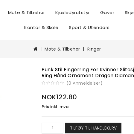
Mote & Tilbehør
Kjæledyrutstyr
Gaver
Skj
ngsutstyr
Kontor & Skole
Sport & Utendørs
Mote & Tilbehør
Ringer
Punk Stil Fingerring For Kvinner Sli
Ring Hånd Ornament Dragon Diamant
(
0
Anmeldelser
)
NOK122.80
Pris inkl. mva
TILFØY TIL HANDLEKURV