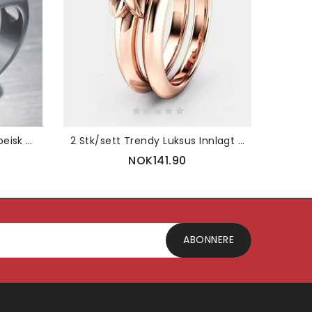
Punk Alloy Maple Leaf Europeisk Og Amerikansk Personlighetsring
2 Stk/sett Trendy Luksus Innlagt Rhinestone 3d Blomst Dobbeltlags Sirkel Geometrisk Formet Legering Giftering
NOK141.90
ABONNERE