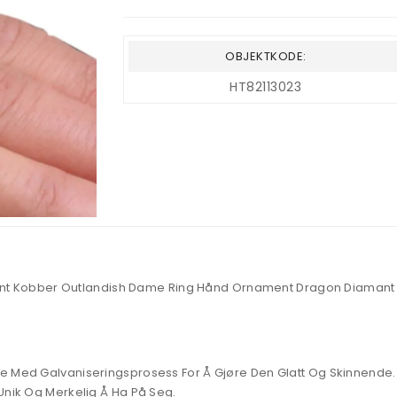
OBJEKTKODE:
HT82113023
g Rent Kobber Outlandish Dame Ring Hånd Ornament Dragon Diamant
e Med Galvaniseringsprosess For Å Gjøre Den Glatt Og Skinnende. 
Unik Og Merkelig Å Ha På Seg.