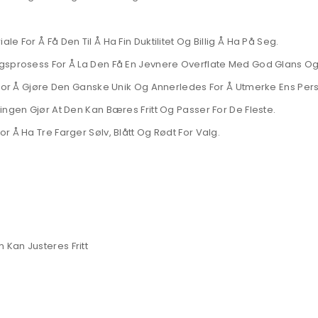
 For Å Få Den Til Å Ha Fin Duktilitet Og Billig Å Ha På Seg.
ngsprosess For Å La Den Få En Jevnere Overflate Med God Glans O
 For Å Gjøre Den Ganske Unik Og Annerledes For Å Utmerke Ens Pers
ingen Gjør At Den Kan Bæres Fritt Og Passer For De Fleste.
 Å Ha Tre Farger Sølv, Blått Og Rødt For Valg.
Kan Justeres Fritt