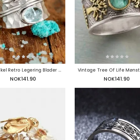
1 Stk Enkel Retro Legering Blader Krystall Zircon Roterbar Dekompresjonsring
NOK141.90
NOK141.90