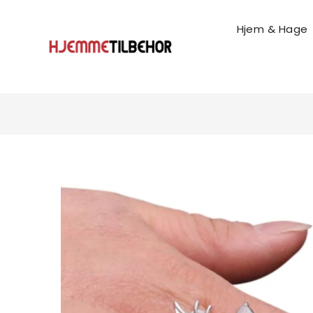
Hjem & Hage
Husholdnings & Rengjøri