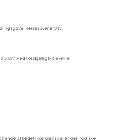
tningsgave, Reisesuvenir Osv.
0.5 Cm Ved Forskjellig Målevinkel.
hende at bildet ikke gjenspeiler den faktiske