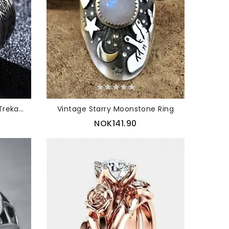
Jassy 1 Stk 8mm Titanstål Trekantmønster Retro Mote Herrering
Vintage Starry Moonstone Ring
NOK141.90