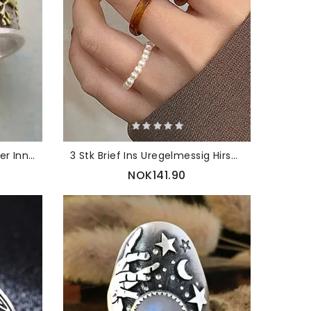
Vintage Tree Of Life Mønster Innlagt Månestein Metallring
3 Stk Brief Ins Uregelmessig Hirseperle Akryl Ferskvannsperleringer
NOK141.90