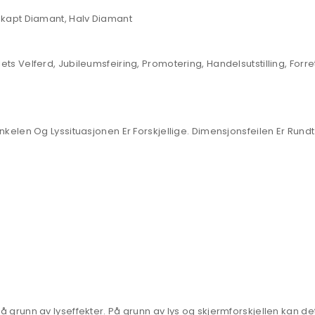
kapt Diamant, Halv Diamant
 Velferd, Jubileumsfeiring, Promotering, Handelsutstilling, Forre
len Og Lyssituasjonen Er Forskjellige. Dimensjonsfeilen Er Rundt 
unn av lyseffekter. På grunn av lys og skjermforskjellen kan det 