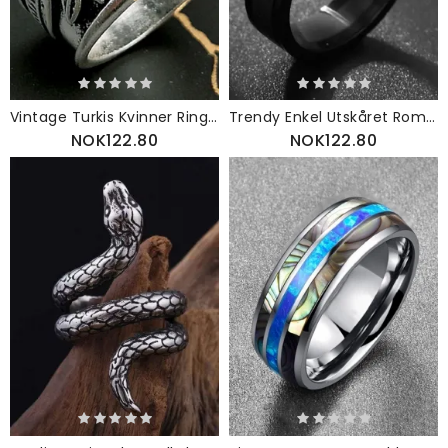
Vintage Turkis Kvinner Ring Trekant Farget Oljemaleri Blad Smykker Gave
Trendy Enkel Utskåret Romertall Sirkelformet Ring I Rustfritt Stål
NOK122.80
NOK122.80