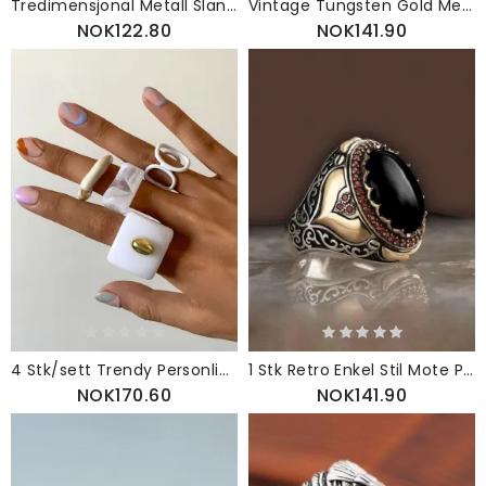
Tredimensjonal Metall Slangeformet Ring Vintage Dyreform
Vintage Tungsten Gold Men Ring Enkel Innlagt Farget Shell Gift
NOK122.80
NOK141.90
4 Stk/sett Trendy Personlighet Hul Uregelmessig Geometrisk Form Akryllegering Ringer
1 Stk Retro Enkel Stil Mote Personlighet Agate Stone Ring
NOK170.60
NOK141.90