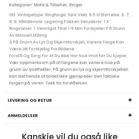
Kategorier: Mote & Tilbehør, Ringer
Stil: Vintagetype: Ringfarge: Sølv Vekt: 5.5 G Størrelse: 6. 7.
8. 9. 10Materiale: Legering Pakken Inkluderer: 1 X
Ringvarsel: 1. Vennligst Tillat 1-5 Mm Forskjeller På Grunn
Av Manuell Måling.
2.På Grunn Av Lys Og Skjermforskjell, Varens Farge Kan
Være Litt Forskjellig Fra Bildene.
Forstå Og Sørg For At Du Ikke Har Noe Imot Før Du Kjøper.
Vær oppmerksom på at fargene kan variere noe på
grunn av lyseffekter. På grunn av lys og skjermforskjellen
kan det hende at bildet ikke gjenspeiler den faktiske
fargen på varen. Takk for forståelsen.
LEVERING OG RETUR
ANMELDELSER
Kanskje vil du også like