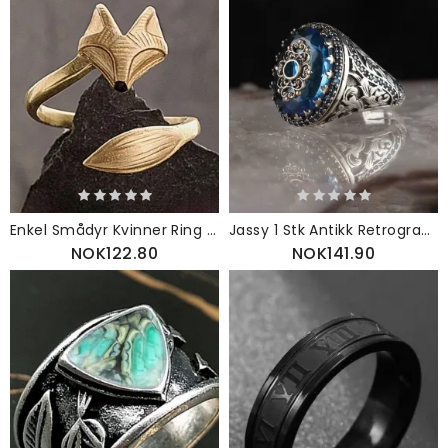
Enkel Smådyr Kvinner Ring Åpning Justerbar Fox
Jassy 1 Stk Antikk Retrogravert Vintagemønster Blå Sirkonlegering
NOK122.80
NOK141.90