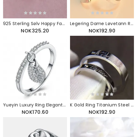
925 Sterling Sølv Happy Face Smiley Ring Justerbar
Legering Dame Løvetann Ring Utskrift Uformell Fest Bursdagsgave Med Justerbar Åpen
NOK325.20
NOK192.90
Yueyin Luxury Ring Elegant Water Drop Pendant Tassel
K Gold Ring Titanium Steel Rose Klassisk Kjærlighetsbrev Carddi Par Series
NOK170.60
NOK192.90