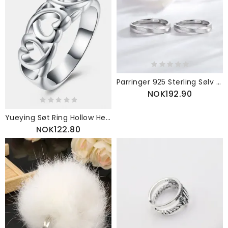
Parringer 925 Sterling Sølv Mote Ins Style Åpen Enkel Minnesmerke For Menn Og Kvinner
NOK192.90
Yueying Søt Ring Hollow Heart Sølvbelagt Kvinner
NOK122.80