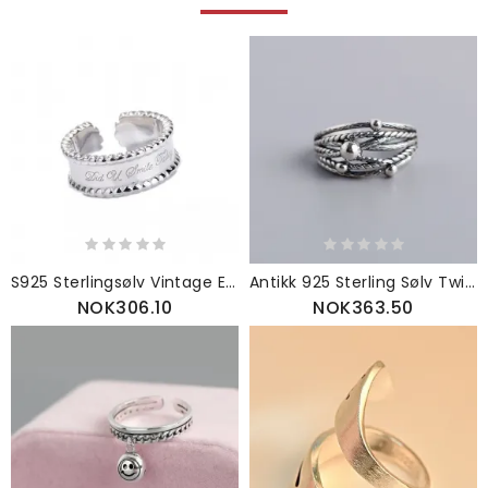
S925 Sterlingsølv Vintage Engelsk Alfabet Thai Sølvring Elegant Stil Rund Perlering
Antikk 925 Sterling Sølv Twisted Wire Stack Ring Justerbar
NOK306.10
NOK363.50