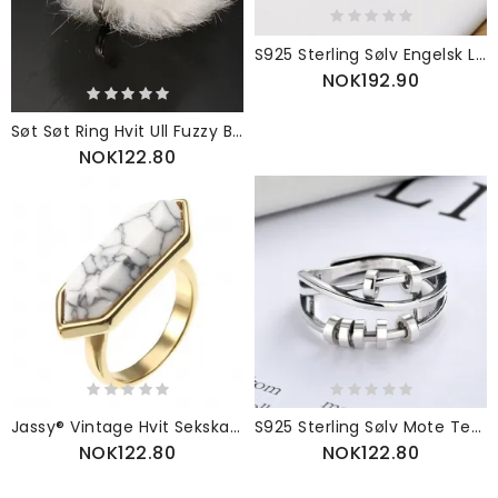
S925 Sterling Sølv Engelsk Letter Ring Personlighet Trend Mote Dobbel For Kvinne
NOK192.90
Søt Søt Ring Hvit Ull Fuzzy Ball Justerbare Dameringer
NOK122.80
Jassy® Vintage Hvit Sekskantet Turkis Ring Luksus 18k Gullbelagt Gave Til Kvinner
S925 Sterling Sølv Mote Temperament Tre Ring Smart Med Multi-sirkel Transfer Perler
NOK122.80
NOK122.80