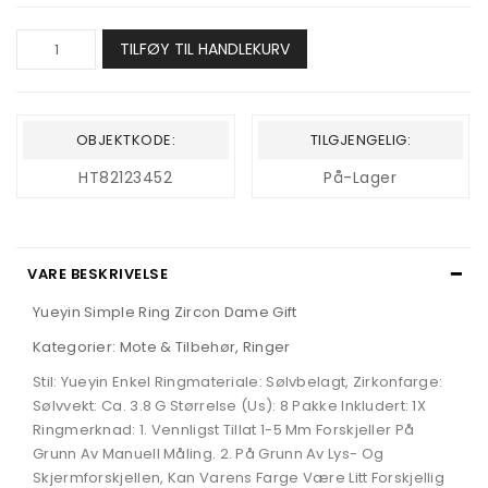
TILFØY TIL HANDLEKURV
OBJEKTKODE:
TILGJENGELIG:
HT82123452
På-Lager
VARE BESKRIVELSE
Yueyin Simple Ring Zircon Dame Gift
Kategorier: Mote & Tilbehør, Ringer
Stil: Yueyin Enkel Ringmateriale: Sølvbelagt, Zirkonfarge:
Sølvvekt: Ca. 3.8 G Størrelse (Us): 8 Pakke Inkludert: 1X
Ringmerknad: 1. Vennligst Tillat 1-5 Mm Forskjeller På
Grunn Av Manuell Måling. 2. På Grunn Av Lys- Og
Skjermforskjellen, Kan Varens Farge Være Litt Forskjellig